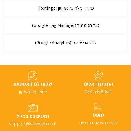
מדריך מלא על אחסון Hostinger
גוגל תג מנג'ר (Google Tag Manager)
גוגל אנליטיקס (Google Analytics)
התקשרו אלינו
שלחו לנו וואטסאפ
054-7609651
לחצו על האייקון
טופס
זמינים גם במייל
לחצו להשארת פרטים
support@siteweb.co.il