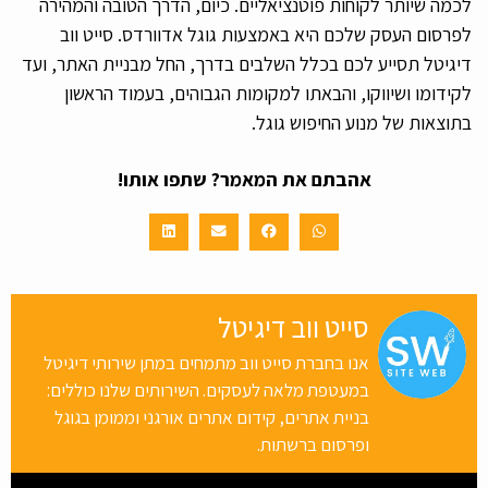
לכמה שיותר לקוחות פוטנציאליים. כיום, הדרך הטובה והמהירה
לפרסום העסק שלכם היא באמצעות גוגל אדוורדס. סייט ווב
דיגיטל תסייע לכם בכלל השלבים בדרך, החל מבניית האתר, ועד
לקידומו ושיווקו, והבאתו למקומות הגבוהים, בעמוד הראשון
בתוצאות של מנוע החיפוש גוגל.
אהבתם את המאמר? שתפו אותו!
סייט ווב דיגיטל
אנו בחברת סייט ווב מתמחים במתן שירותי דיגיטל
במעטפת מלאה לעסקים. השירותים שלנו כוללים:
בניית אתרים, קידום אתרים אורגני וממומן בגוגל
ופרסום ברשתות.