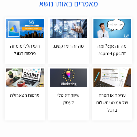
מאמרים באותו נושא
מה זה cpc? ומה
מה זה רימרקטינג
רועי הללי מומחה
זה ppc ו-cpm?
פרסום בגוגל
עריכה או הסרה
שיווק דיגיטלי
פרסום בטאבולה
של אמצעי תשלום
לעסק
בגוגל