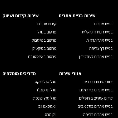
מדיוניות פרטיות
תקנון
שירות בניית אתרים
שירות קידום ושיווק
הצהרת נגישות
בניית אתרים
קידום אתרים
בניית חנות וירטואלית
פרסום בגוגל
בניית אתר תדמית
פרסום בפייסבוק
בניית דף נחיתה
פרסום בטיקטוק
בניית אתרים לעורכי דין
פרסום באינסטגרם
בניית אתרים לאדריכלים
פרסום ביוטיוב לעסקים
בניית אתרים לרופאים
ניהול קמפיינים בפייסבוק
אזורי שירות
מדריכים מומלצים
בניית אתרים לרואי חשבון
מומחה פרסום בגוגל
אזורי שירות נבחרים
גוגל אנליטיקס
בניית אתרים לחברות הייטק
מומחה קידום אתרים
בניית אתרים בירושלים
גוגל תג מנג’ר
שיווק בפייסבוק
קידום אתרים בירושלים
גוגל סרץ קונסול
מדיה חברתית
בניית אתרים בתל אביב
וואטסאפ ווב
שיווק דיגיטלי
בניית אתרים בחיפה
ווקומרס