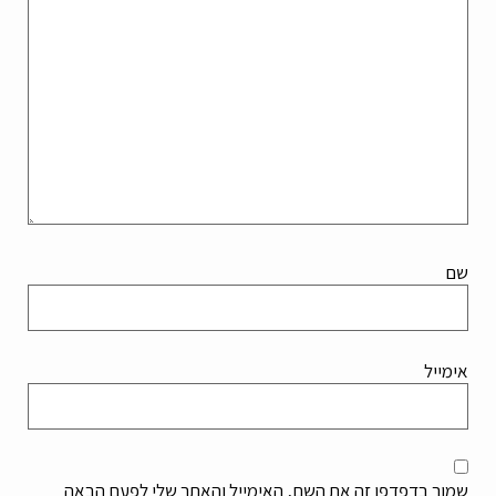
שם
אימייל
שמור בדפדפן זה את השם, האימייל והאתר שלי לפעם הבאה