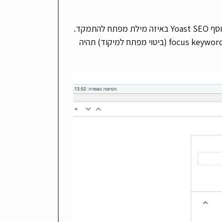
אז אחרי שהגדרתם כותרת seo ותגיות מטא אתם צריכים להגדיר בתוסף Yoast SEO באיזה מילת מפתח להתמקד.
לדוגמא: אם אני מייצר מאמר בנושא של תכשיטים המילת מפתח ב- focus keyword (ביטוי מפתח למיקוד) תהיה