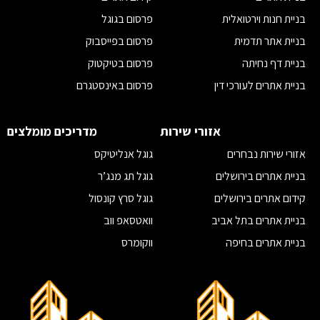
בניית חנות וירטואלית
פרסום בגוגל
בניית אתר תדמית
פרסום בפייסבוק
בניית דף נחיתה
פרסום בטיקטוק
בניית אתרים לעורכי דין
פרסום באינסטגרם
בניית אתרים לאדריכלים
פרסום ביוטיוב לעסקים
בניית אתרים לרופאים
ניהול קמפיינים בפייסבוק
אזורי שירות
מדריכים מומלצים
בניית אתרים לרואי חשבון
מומחה פרסום בגוגל
אזורי שירות נבחרים
גוגל אנליטיקס
בניית אתרים לחברות הייטק
מומחה קידום אתרים
בניית אתרים בירושלים
גוגל תג מנג’ר
שיווק בפייסבוק
קידום אתרים בירושלים
גוגל סרץ קונסול
מדיה חברתית
בניית אתרים בתל אביב
וואטסאפ ווב
שיווק דיגיטלי
בניית אתרים בחיפה
ווקומרס
משרד פרסום בירושלים
בדיקת קישורים נכנסים לאתר
בניית אתרים בראשון לציון
איך לבחור חברת אחסון אתרים
קידום אתרים בראשון לציון