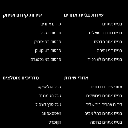
מדיוניות פרטיות
תקנון
שירות בניית אתרים
שירות קידום ושיווק
הצהרת נגישות
בניית אתרים
קידום אתרים
בניית חנות וירטואלית
פרסום בגוגל
בניית אתר תדמית
פרסום בפייסבוק
בניית דף נחיתה
פרסום בטיקטוק
בניית אתרים לעורכי דין
פרסום באינסטגרם
בניית אתרים לאדריכלים
פרסום ביוטיוב לעסקים
בניית אתרים לרופאים
ניהול קמפיינים בפייסבוק
אזורי שירות
מדריכים מומלצים
בניית אתרים לרואי חשבון
מומחה פרסום בגוגל
אזורי שירות נבחרים
גוגל אנליטיקס
בניית אתרים לחברות הייטק
מומחה קידום אתרים
בניית אתרים בירושלים
גוגל תג מנג’ר
שיווק בפייסבוק
קידום אתרים בירושלים
גוגל סרץ קונסול
מדיה חברתית
בניית אתרים בתל אביב
וואטסאפ ווב
שיווק דיגיטלי
בניית אתרים בחיפה
ווקומרס