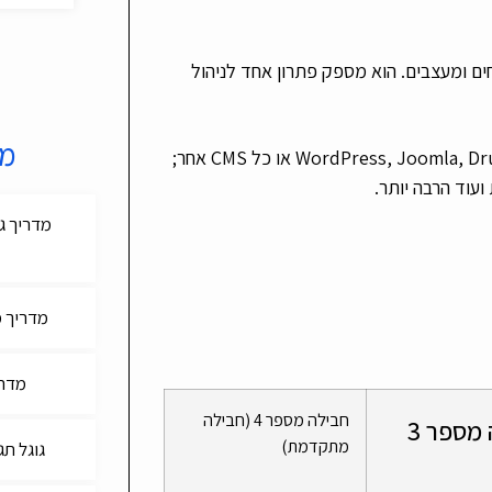
פתחים ומעצבים. הוא מספק פתרון אחד לניהול
מד
ל-Cloudways יש ערכת תכונות חזקה הכוללת התקנה קלה של WordPress, Joomla, Drupal או כל CMS אחר;
מדריך מקיף
מדריך 
חבילה מספר 4 (חבילה
מספר 3
מתקדמת)
גוגל תג מנג'ר (r