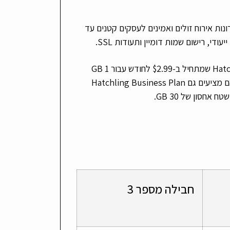
פתרונות אירוח זולים ואמינים לעסקים קטנים עד
די, רישום שמות דומיין ותעודות SSL.
תוכנית האירוח המשותף הפופולרית ביותר שלהם נקראת Hatchling Plan שמתחיל ב-$2.99 ​​לחודש עבור 1 GB
RAM עם רוחב פס בלתי מוגבל ושטח אחסון של 20 GB בכונני SSD. הם מציעים גם Hatchling Business Plan
חבילה מספר 3