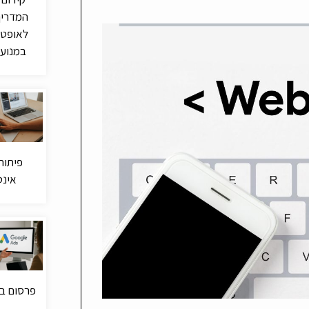
המדריך
לאופטי
במנועי
פיתוח
אינט
פרסום בג