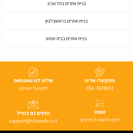
בניית אתרים בתל אביב
בניית אתרים בראשון לציון
בניית אתרים בבית שמש
התקשרו אלינו
שלחו לנו וואטסאפ
054-7609651
לחצו על האייקון
טופס
זמינים גם במייל
לחצו להשארת פרטים
support@siteweb.co.il