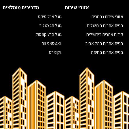
בניית אתרים לרופאים
ניהול קמפיינים בפייסבוק
אזורי שירות
מדריכים מומלצים
בניית אתרים לרואי חשבון
מומחה פרסום בגוגל
אזורי שירות נבחרים
גוגל אנליטיקס
בניית אתרים לחברות הייטק
מומחה קידום אתרים
בניית אתרים בירושלים
גוגל תג מנג’ר
שיווק בפייסבוק
קידום אתרים בירושלים
גוגל סרץ קונסול
מדיה חברתית
בניית אתרים בתל אביב
וואטסאפ ווב
שיווק דיגיטלי
בניית אתרים בחיפה
ווקומרס
משרד פרסום בירושלים
בדיקת קישורים נכנסים לאתר
בניית אתרים בראשון לציון
איך לבחור חברת אחסון אתרים
קידום אתרים בראשון לציון