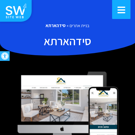
בניית אתרים
»
סידהארתא
סידהארתא
פתח סרגל