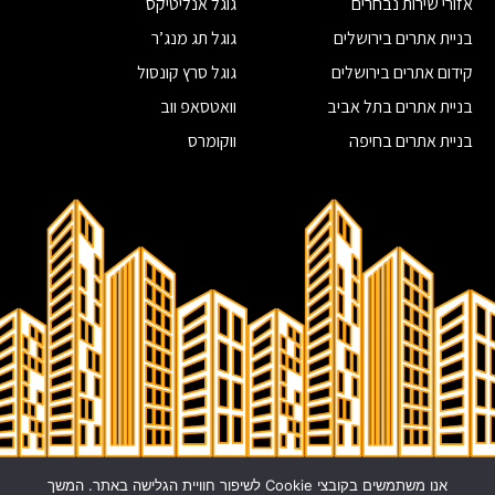
בניית אתרים לרואי חשבון
מומחה פרסום בגוגל
אזורי שירות נבחרים
גוגל אנליטיקס
בניית אתרים לחברות הייטק
מומחה קידום אתרים
בניית אתרים בירושלים
גוגל תג מנג’ר
שיווק בפייסבוק
קידום אתרים בירושלים
גוגל סרץ קונסול
מדיה חברתית
בניית אתרים בתל אביב
וואטסאפ ווב
שיווק דיגיטלי
בניית אתרים בחיפה
ווקומרס
משרד פרסום בירושלים
בדיקת קישורים נכנסים לאתר
בניית אתרים בראשון לציון
איך לבחור חברת אחסון אתרים
קידום אתרים בראשון לציון
© כל הזכויות שמורות לחברת Site Web
אנו משתמשים בקובצי Cookie לשיפור חוויית הגלישה באתר. המשך