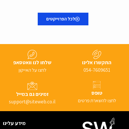
לכל הפרוייקטים
התקשרו אלינו
שלחו לנו וואטסאפ
054-7609651
לחצו על האייקון
טופס
זמינים גם במייל
לחצו להשארת פרטים
support@siteweb.co.il
מידע עלינו